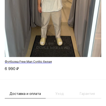
Футболка Free Man Cyrillic белая
Йог
6 990
₽
4 
Доставка и оплата
Уход
Гарантия