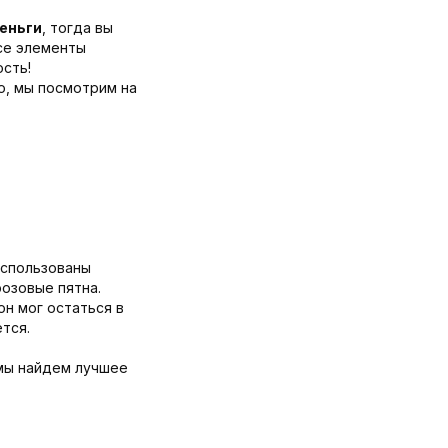
деньги
, тогда вы
все элементы
ость!
о, мы посмотрим на
использованы
розовые пятна.
он мог остаться в
тся.
 мы найдем лучшее