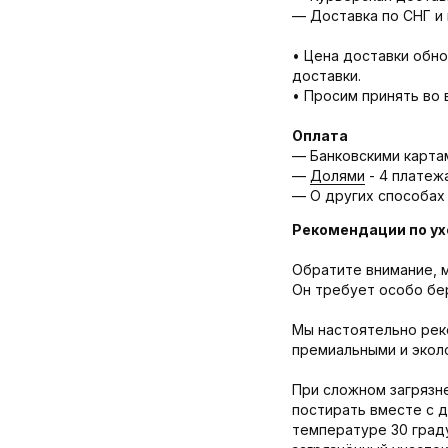
— Доставка по СНГ и 
• Цена доставки обно
доставки.
• Просим принять во 
Оплата
— Банковскими карта
—
Долями
- 4 платеж
— О других способах
Рекомендации по ух
Обратите внимание, м
Он требует особо бе
Мы настоятельно рек
премиальными и эколо
При сложном загрязне
постирать вместе с 
температуре 30 граду