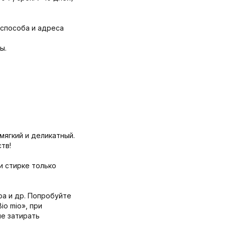
 способа и адреса
ы.
мягкий и деликатный.
тв!
и стирке только
ра и др. Попробуйте
o mio», при
не затирать