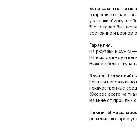
Если вам что-то не 
отправляете нам това
упаковки, бирку, не 
*Если товар был испо
состояние и вернем 
Гарантия:
На рюкзаки и сумки — 
На всю одежду и кепк
Нижнее белье, купаль
Важно! К гарантийн
Если вы неправильно 
некачественные средс
(Скорее всего на тка
машине от прошлых ст
Помните! Наша мисс
решение, которое ус