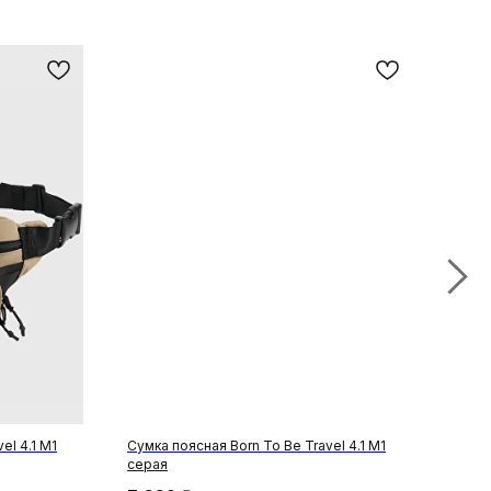
N
el 4.1 M1
Сумка поясная Born To Be Travel 4.1 M1
Прем
серая
6 4