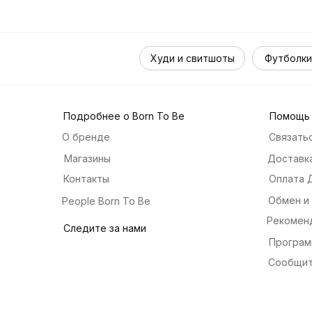
Худи и свитшоты
Футболки
Подробнее о Born To Be
Помощь
О бренде
Связатьс
Магазины
Доставка
Контакты
Оплата 
Обмен и
People Born To Be
Рекомен
Следите за нами
Програм
Сообщит