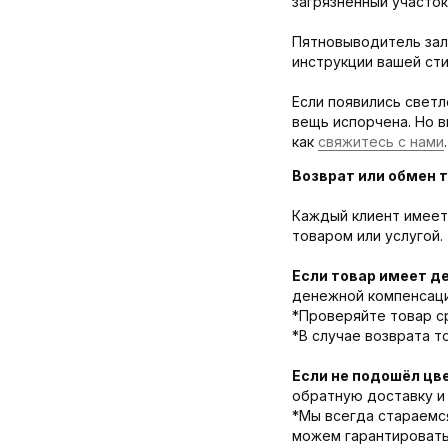
загрязнённый участок
Пятновыводитель зал
инструкции вашей ст
Если появились светл
вещь испорчена. Но 
как
свяжитесь с нами
.
Возврат или обмен т
Каждый клиент имеет 
товаром или услугой.
Если товар имеет д
денежной компенсации
*Проверяйте товар ср
*В случае возврата т
Если не подошёл цв
обратную доставку и 
*Мы всегда стараемс
можем гарантировать