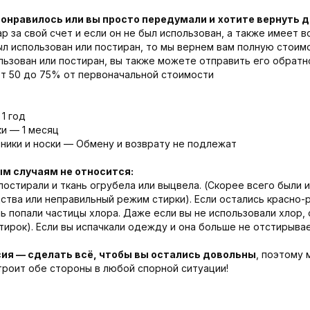
понравилось или вы просто передумали и
хотите вернуть 
р за свой счет и если он не был использован, а также имеет 
был использован или постиран, то мы вернем вам полную стоим
льзован или постиран, вы также можете отправить его обратн
от 50 до 75% от первоначальной стоимости
1 год
и — 1 месяц
ники и носки — Обмену и возврату не подлежат
ым случаям не относится:
постирали и ткань огрубела или выцвела. (Скорее всего были 
тва или неправильный режим стирки). Если остались красно-
нь попали частицы хлора. Даже если вы не использовали хлор, 
ирок). Если вы испачкали одежду и она больше не отстирывае
ия — сделать всё, чтобы вы остались довольны
, поэтому
троит обе стороны в любой спорной ситуации!