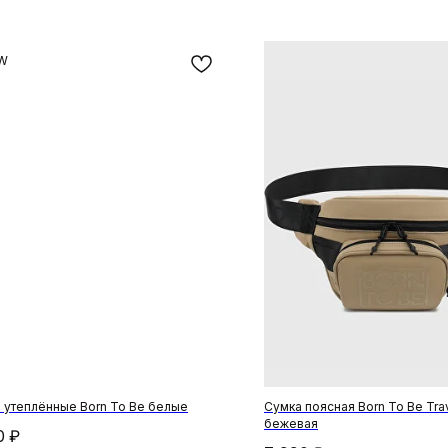
W
 утеплённые Born To Be белые
Сумка поясная Born To Be Trav
бежевая
0
₽