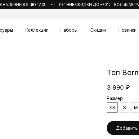
ЛИЧИИ В 9 ЦВЕТАХ!
ЛЕТНИЕ СКИДКИ ДО -70% - БОЛЬШАЯ РАСП
суары
Коллекции
Наборы
Скидки
Новинки
Tоп Born
3 990
₽
Размер
XS
S
M
Добавить 