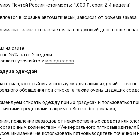
миру Почтой России (стоимость: 4.000 ₽, срок: 2-4 недели)
вляется в корзине автоматически, завсисит от объема заказа,
внимание, заказ отправляется на следующий день после оплат
ми на сайте
а по 25% раз в 2 недели
 оплаты уточняйте у
менеджеров
.
оду за одеждой
атериал, который мы используем для наших изделий — очень 
режного обращения при стирке, а также очень щадящих средс
омендуем стирать одежду при 30 градусах и пользоваться пр
гичными средствами, например Bio mio (не реклама).
нии, появлении разводов от некачественных средств или хло
достаточным количеством «Универсального пятновыводителя Bi
сов. Внимание! Не использовать пятновыводитель точечно и 