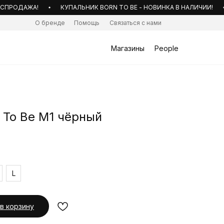
РОДАЖА!
КУПАЛЬНИК BORN TO BE - НОВИНКА В НАЛИЧИИ!
О бренде
Помощь
Связаться с нами
Магазины
People
 To Be M1 чёрный
L
в корзину