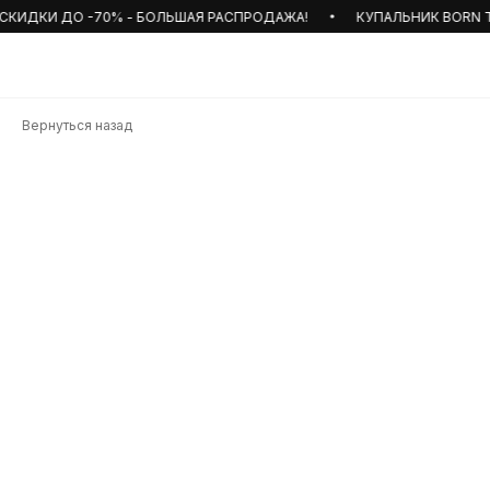
КИДКИ ДО -70% - БОЛЬШАЯ РАСПРОДАЖА!
КУПАЛЬНИК BORN TO
Вернуться назад