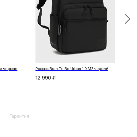
Be чёрные
Рюкзак Born To Be Urban 1.0 М2 чёрный
Йога
12 990
₽
4 8
Гарантия