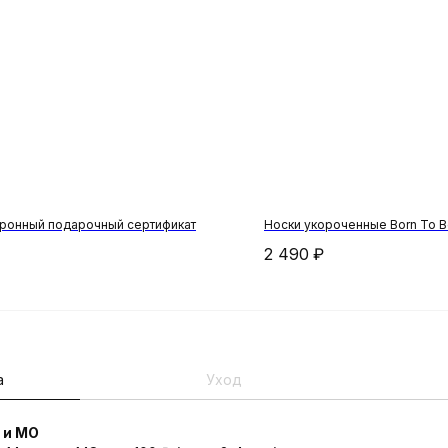
ронный подарочный сертификат
Носки укороченные Born To 
2 490
₽
а
Уход
 и МО