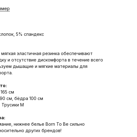
змер
лопок, 5% спандекс
 мягкая эластичная резинка обеспечивают
ку и отсутствие дискомфорта в течение всего
ьзуем дышащие и мягкие материалы для
форта.
то:
 165 см
90 см, бёдра 100 см
, Трусики М
а:
ание, нижнее белье Born To Be сильно
носительно других брендов!