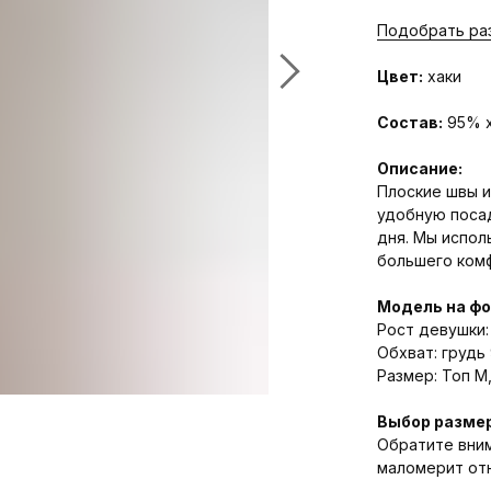
Подобрать ра
Цвет:
хаки
Состав:
95% х
Описание:
Плоские швы и
удобную посад
дня. Мы испол
большего ком
Модель на фо
Рост девушки:
Обхват: грудь 
Размер: Топ M
Выбор размер
Обратите вним
маломерит от