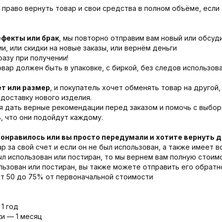
право вернуть товар и свои средства в полном объёме, если
ефекты или брак
, мы повторно отправим вам новый или обсу
, или скидки на новые заказы, или вернём деньги
азу при получении!
овар должен быть в упаковке, с биркой, без следов использова
ет или размер
, и покупатель хочет обменять товар на другой,
доставку нового изделия.
я дать верные рекомендации перед заказом и помочь с выбор
, что они подойдут каждому.
понравилось или вы просто передумали и
хотите вернуть 
р за свой счет и если он не был использован, а также имеет 
был использован или постиран, то мы вернем вам полную стоим
льзован или постиран, вы также можете отправить его обратн
от 50 до 75% от первоначальной стоимости
1 год
и — 1 месяц