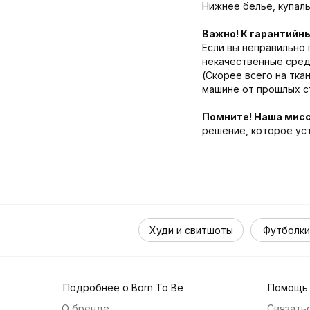
Нижнее белье, купаль
Важно! К гарантийн
Если вы неправильно 
некачественные средс
(Скорее всего на тка
машине от прошлых ст
Помните! Наша мисс
решение, которое ус
Худи и свитшоты
Футболки
Подробнее о Born To Be
Помощь
О бренде
Связатьс