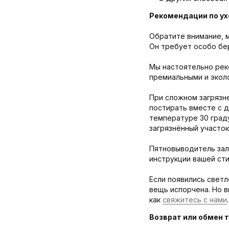
Рекомендации по ух
Обратите внимание, м
Он требует особо бе
Мы настоятельно рек
премиальными и эколо
При сложном загрязне
постирать вместе с 
температуре 30 граду
загрязнённый участок
Пятновыводитель зал
инструкции вашей ст
Если появились светл
вещь испорчена. Но 
как
свяжитесь с нами
.
Возврат или обмен т