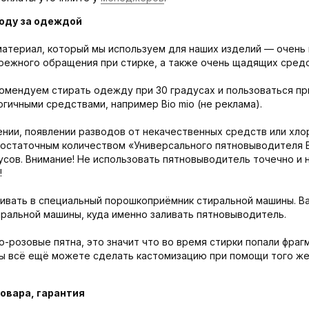
оду за одеждой
атериал, который мы используем для наших изделий — очень 
режного обращения при стирке, а также очень щадящих средс
омендуем стирать одежду при 30 градусах и пользоваться пр
гичными средствами, например Bio mio (не реклама).
нии, появлении разводов от некачественных средств или хло
достаточным количеством «Универсального пятновыводителя Bi
сов. Внимание! Не использовать пятновыводитель точечно и 
!
ивать в специальный порошкоприёмник стиральной машины. Ва
иральной машины, куда именно заливать пятновыводитель.
о-розовые пятна, это значит что во время стирки попали фраг
вы всё ещё можете сделать кастомизацию при помощи того же
овара, гарантия