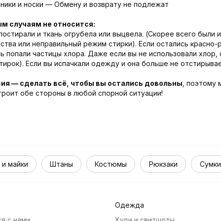
ники и носки — Обмену и возврату не подлежат
ым случаям не относится:
постирали и ткань огрубела или выцвела. (Скорее всего были 
тва или неправильный режим стирки). Если остались красно-
нь попали частицы хлора. Даже если вы не использовали хлор, 
ирок). Если вы испачкали одежду и она больше не отстирывае
ия — сделать всё, чтобы вы остались довольны
, поэтому
троит обе стороны в любой спорной ситуации!
 и майки
Штаны
Костюмы
Рюкзаки
Сумки
Одежда
я с нами
Худи и свитшоты