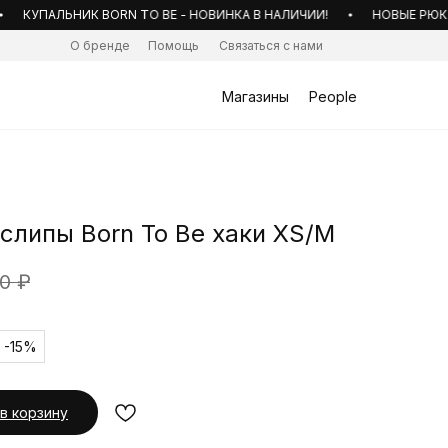
КУПАЛЬНИК BORN TO BE - НОВИНКА В НАЛИЧИИ!
НОВЫЕ РЮКЗАКИ
О бренде
Помощь
Связаться с нами
Магазины
People
слипы Born To Be хаки XS/M
90
₽
 -15%
в корзину