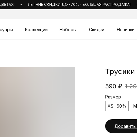
АХ!
ЛЕТНИЕ СКИДКИ ДО -70% - БОЛЬШАЯ РАСПРОДАЖА!
суары
Коллекции
Наборы
Скидки
Новинки
Трусики 
590
₽
1 2
Размер
XS -60%
M
Добавить 