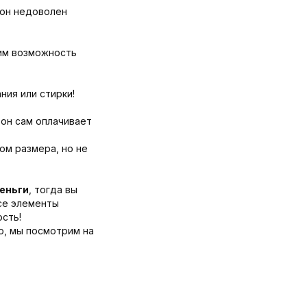
 он недоволен
дим возможность
ния или стирки!
 он сам оплачивает
ом размера, но не
деньги
, тогда вы
все элементы
ость!
о, мы посмотрим на