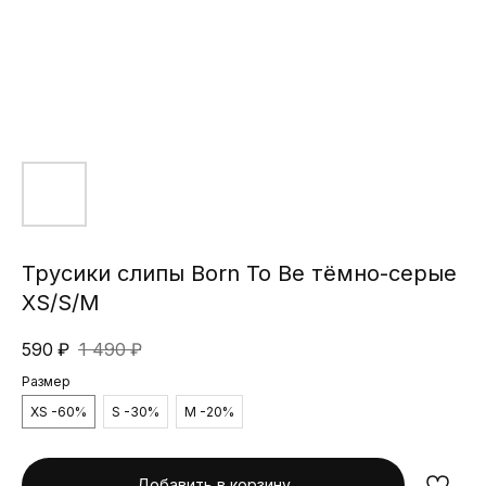
Трусики слипы Born To Be тёмно-серые
XS/S/M
590
₽
1 490
₽
Размер
XS -60%
S -30%
M -20%
Добавить в корзину