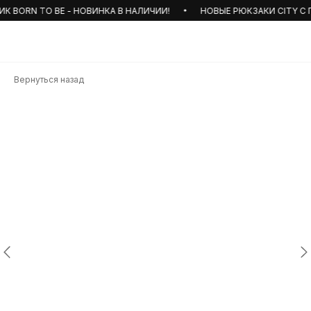
 BORN TO BE - НОВИНКА В НАЛИЧИИ!
НОВЫЕ РЮКЗАКИ CITY С П
Вернуться назад