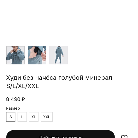
Худи без начёса голубой минерал
S/L/XL/XXL
8 490
₽
Размер
S
L
XL
XXL
Добавить в корзину