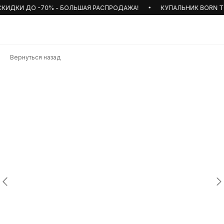
ИДКИ ДО -70% - БОЛЬШАЯ РАСПРОДАЖА!
КУПАЛЬНИК BORN TO 
Вернуться назад