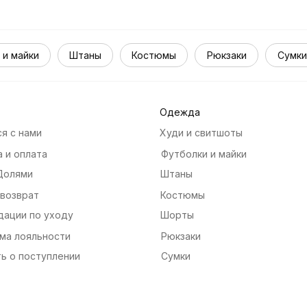
 и майки
Штаны
Костюмы
Рюкзаки
Сумки
Одежда
я с нами
Худи и свитшоты
 и оплата
Футболки и майки
Долями
Штаны
 возврат
Костюмы
дации по уходу
Шорты
ма лояльности
Рюкзаки
ь о поступлении
Сумки