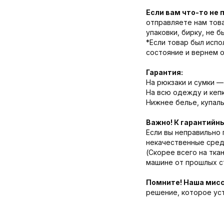
Если вам что-то не 
отправляете нам това
упаковки, бирку, не 
*Если товар был испо
состояние и вернем 
Гарантия:
На рюкзаки и сумки — 
На всю одежду и кепк
Нижнее белье, купаль
Важно! К гарантийн
Если вы неправильно 
некачественные средс
(Скорее всего на тка
машине от прошлых ст
Помните! Наша мисс
решение, которое ус