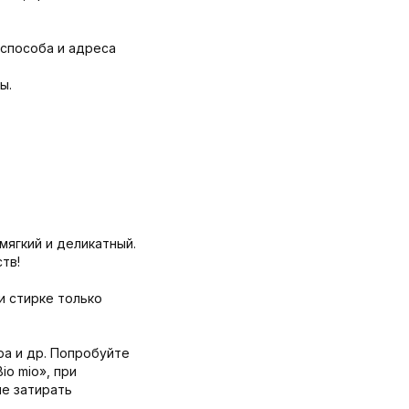
 способа и адреса
ы.
мягкий и деликатный.
тв!
и стирке только
ра и др. Попробуйте
o mio», при
не затирать