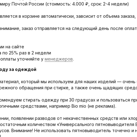
миру Почтой России (стоимость: 4.000 ₽, срок: 2-4 недели)
вляется в корзине автоматически, завсисит от объема заказа,
внимание, заказ отправляется на следующий день после оплат
ми на сайте
а по 25% раз в 2 недели
 оплаты уточняйте у
менеджеров
.
оду за одеждой
атериал, который мы используем для наших изделий — очень 
режного обращения при стирке, а также очень щадящих средс
омендуем стирать одежду при 30 градусах и пользоваться пр
гичными средствами, например Bio mio (не реклама).
нии, появлении разводов от некачественных средств или хло
достаточным количеством «Универсального пятновыводителя Bi
сов. Внимание! Не использовать пятновыводитель точечно и 
!