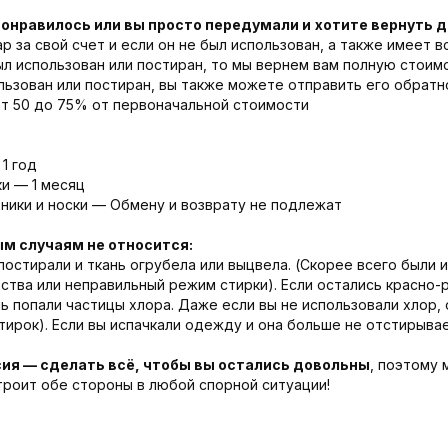
понравилось или вы просто передумали и
хотите вернуть 
р за свой счет и если он не был использован, а также имеет 
был использован или постиран, то мы вернем вам полную стоим
льзован или постиран, вы также можете отправить его обратн
от 50 до 75% от первоначальной стоимости
1 год
и — 1 месяц
ники и носки — Обмену и возврату не подлежат
ым случаям не относится:
постирали и ткань огрубела или выцвела. (Скорее всего были 
тва или неправильный режим стирки). Если остались красно-
нь попали частицы хлора. Даже если вы не использовали хлор, 
ирок). Если вы испачкали одежду и она больше не отстирывае
ия — сделать всё, чтобы вы остались довольны
, поэтому
троит обе стороны в любой спорной ситуации!