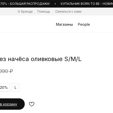
% - БОЛЬШАЯ РАСПРОДАЖА!
КУПАЛЬНИК BORN TO BE - НОВИНКА 
О бренде
Помощь
Связаться с нами
Магазины
People
ез начёса оливковые S/M/L
 990
₽
-20%
L
в корзину