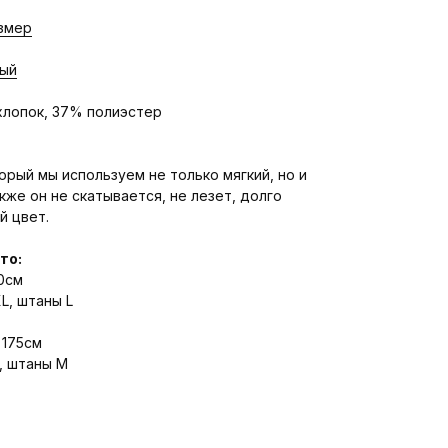
змер
вый
лопок, 37% полиэстер
орый мы используем не только мягкий, но и
кже он не скатывается, не лезет, долго
й цвет.
то:
80см
L, штаны L
 175см
L, штаны М