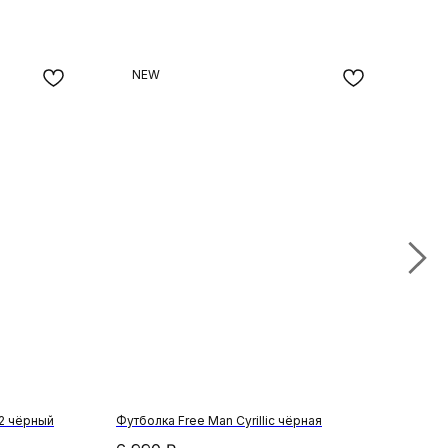
NEW
-
М2 чёрный
Футболка Free Man Cyrillic чёрная
Йога