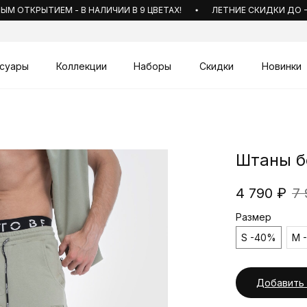
ОТКРЫТИЕМ - В НАЛИЧИИ В 9 ЦВЕТАХ!
ЛЕТНИЕ СКИДКИ ДО -70
суары
Коллекции
Наборы
Скидки
Новинки
Штаны б
4 790
₽
7
Размер
S -40%
M 
Добавить 