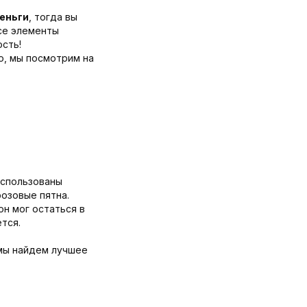
деньги
, тогда вы
все элементы
ость!
о, мы посмотрим на
использованы
розовые пятна.
он мог остаться в
тся.
 мы найдем лучшее