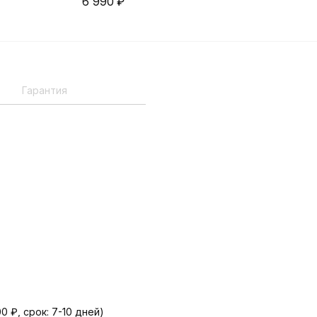
6 990
₽
4 8
Гарантия
 ₽, срок: 7-10 дней)