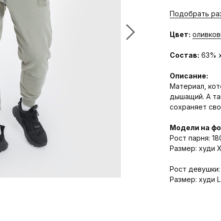
Подобрать ра
Цвет:
оливко
Состав:
63% х
Описание:
Материал, кот
дышащий. А та
сохраняет сво
Модели на фо
Рост парня: 1
Размер: худи X
Рост девушки:
Размер: худи 