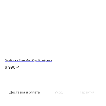
Футболка Free Man Cyrillic чёрная
Нос
6 990
₽
2 
Доставка и оплата
Уход
Гарантия