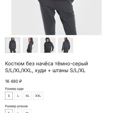
Костюм без начёса тёмно-серый
S/L/XL/XXL, худи + штаны S/L/XL
16 480
₽
Размер худи
S
L
XL
XXL
Размер штанов