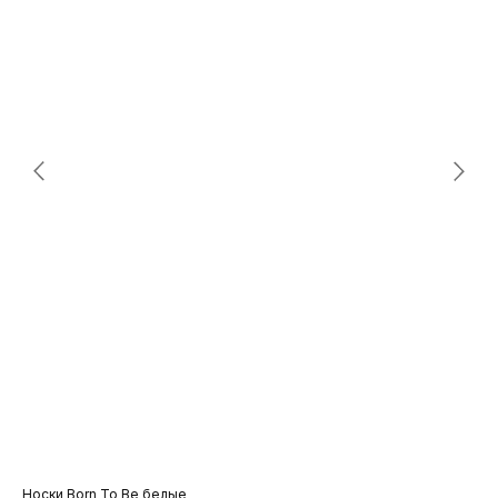
Носки Born To Be белые
Уд