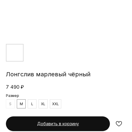
Лонгслив марлевый чёрный
7 490
₽
Размер
S
M
L
XL
XXL
Добавить в корзину