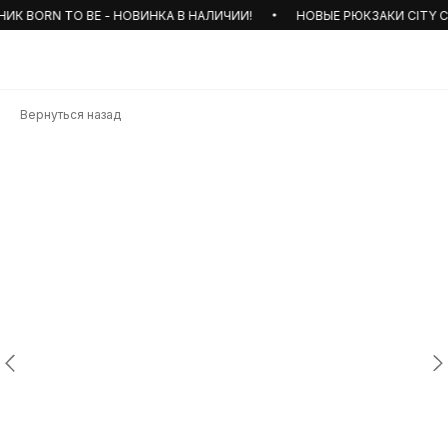
К BORN TO BE - НОВИНКА В НАЛИЧИИ!
НОВЫЕ РЮКЗАКИ CITY С 
Вернуться назад