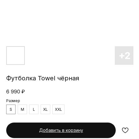
Футболка Towel чёрная
6 990
₽
Размер
S
M
L
XL
XXL
Добавить в корзину