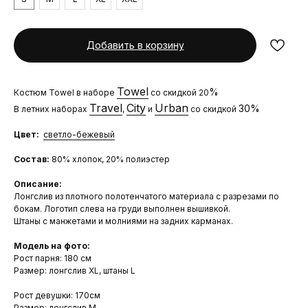
Добавить в корзину
Towel
%
Костюм Towel в наборе
со скидкой 20
Travel
City
Urban
30%
В летних наборах
,
и
со скидкой
Цвет:
светло-бежевый
Состав:
80% хлопок, 20% полиэстер
Описание:
Лонгслив из плотного полотенчатого материала с разрезами по
бокам. Логотип слева на груди выполнен вышивкой.
Штаны с манжетами и молниями на задних карманах.
Модель на фото:
Рост парня: 180 см
Размер: лонгслив XL, штаны L
Рост девушки: 170см
Размер: лонгслив М