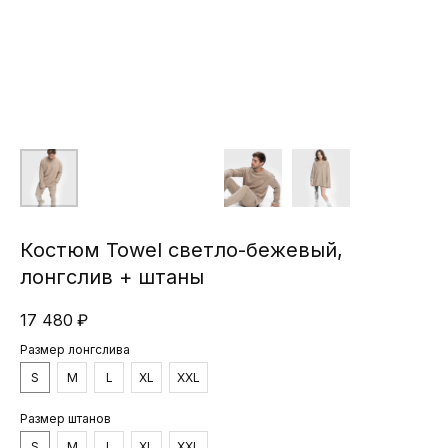
Костюм Towel светло-бежевый,
лонгслив + штаны
17 480
₽
Размер лонгслива
S
M
L
XL
XXL
Размер штанов
S
M
L
XL
XXL