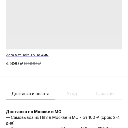
Йога мат Born To Be 4мм
Сум
4 890
₽
6 990
₽
7 
Доставка и оплата
Уход
Гарантия
Доставка по Москве и МО
— Самовывоз из ПВЗ в Москве и МО - от 100 ₽ (срок: 2-4
дня)