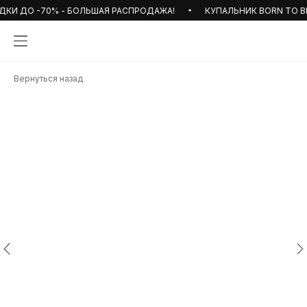
КИ ДО -70% - БОЛЬШАЯ РАСПРОДАЖА!
КУПАЛЬНИК BORN TO BE 
Вернуться назад