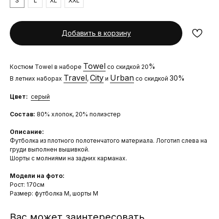
S
L
XL
XXL
Добавить в корзину
Towel
%
Костюм Towel в наборе
со скидкой 20
Travel
City
Urban
30%
В летних наборах
,
и
со скидкой
Цвет:
серый
Состав:
80% хлопок, 20% полиэстер
Описание:
Футболка из плотного полотенчатого материала. Логотип слева на
груди выполнен вышивкой.
Шорты с молниями на задних карманах.
Модели на фото:
Рост: 170см
Размер: футболка М, шорты М
Вас может заинтересовать