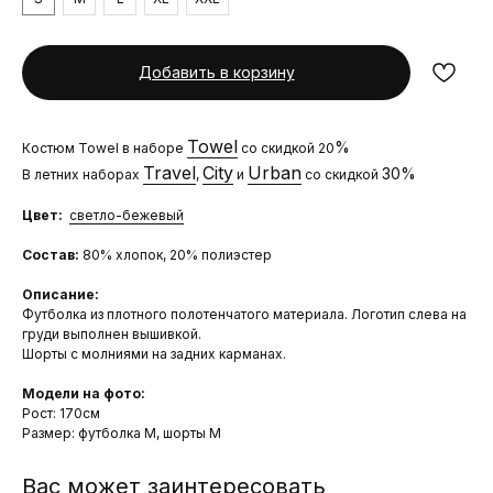
Добавить в корзину
Towel
%
Костюм Towel в наборе
со скидкой 20
Travel
City
Urban
30%
В летних наборах
,
и
со скидкой
Цвет:
светло-бежевый
Состав:
80% хлопок, 20% полиэстер
Описание:
Футболка из плотного полотенчатого материала. Логотип слева на
груди выполнен вышивкой.
Шорты с молниями на задних карманах.
Модели на фото:
Рост: 170см
Размер: футболка М, шорты М
Вас может заинтересовать