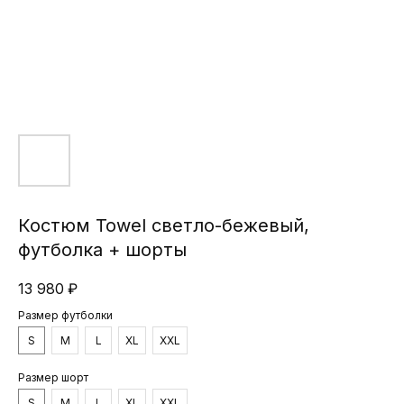
Костюм Towel светло-бежевый,
футболка + шорты
13 980
₽
Размер футболки
S
M
L
XL
XXL
Размер шорт
S
M
L
XL
XXL