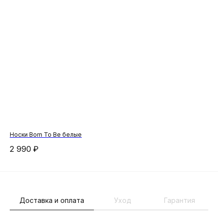
Носки Born To Be белые
Сум
2 990
₽
7 
Доставка и оплата
Уход
Гарантия