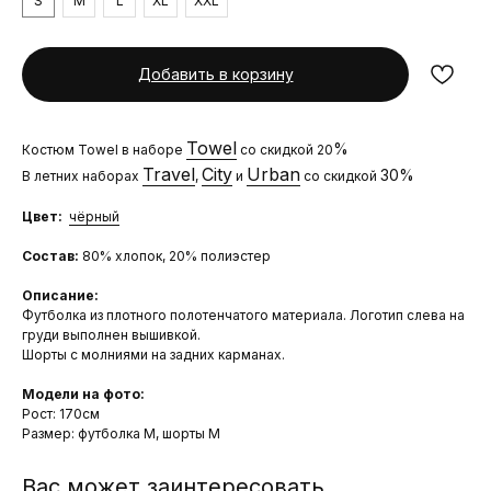
S
M
L
XL
XXL
Добавить в корзину
Towel
%
Костюм Towel в наборе
со скидкой 20
Travel
City
Urban
30%
В летних наборах
,
и
со скидкой
Цвет:
чёрный
Состав:
80% хлопок, 20% полиэстер
Описание:
Футболка из плотного полотенчатого материала. Логотип слева на
груди выполнен вышивкой.
Шорты с молниями на задних карманах.
Модели на фото:
Рост: 170см
Размер: футболка М, шорты М
Вас может заинтересовать