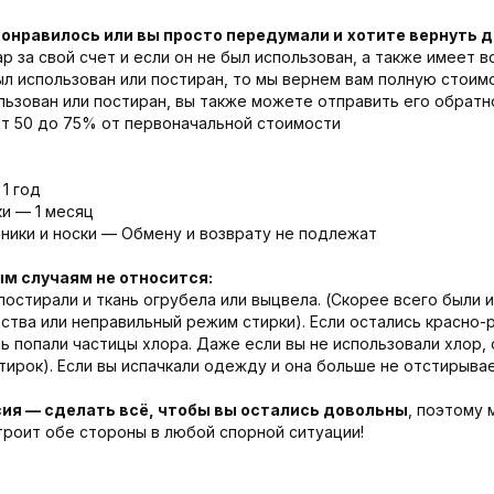
понравилось или вы просто передумали и
хотите вернуть 
р за свой счет и если он не был использован, а также имеет 
был использован или постиран, то мы вернем вам полную стоим
льзован или постиран, вы также можете отправить его обратн
от 50 до 75% от первоначальной стоимости
1 год
и — 1 месяц
ники и носки — Обмену и возврату не подлежат
ым случаям не относится:
постирали и ткань огрубела или выцвела. (Скорее всего были 
тва или неправильный режим стирки). Если остались красно-
нь попали частицы хлора. Даже если вы не использовали хлор, 
ирок). Если вы испачкали одежду и она больше не отстирывае
ия — сделать всё, чтобы вы остались довольны
, поэтому
троит обе стороны в любой спорной ситуации!