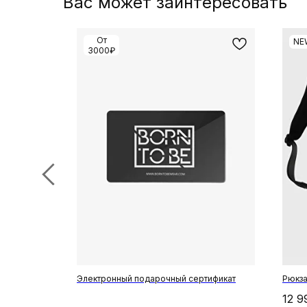
Вас может заинтересовать
От
NE
3000₽
e чёрные
Электронный подарочный сертификат
Рюкза
12 9