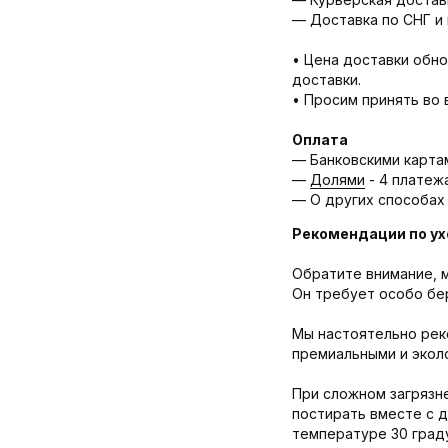
— Доставка по СНГ и 
• Цена доставки обно
доставки.
• Просим принять во 
Оплата
— Банковскими карта
—
Долями
- 4 платеж
— О других способах
Рекомендации по ух
Обратите внимание, м
Он требует особо бе
Мы настоятельно рек
премиальными и эколо
При сложном загрязне
постирать вместе с 
температуре 30 граду