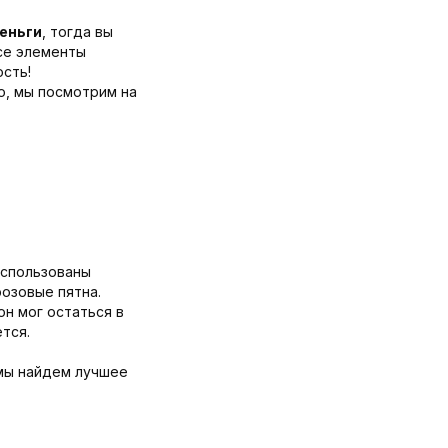
деньги
, тогда вы
все элементы
ость!
о, мы посмотрим на
использованы
розовые пятна.
он мог остаться в
тся.
 мы найдем лучшее