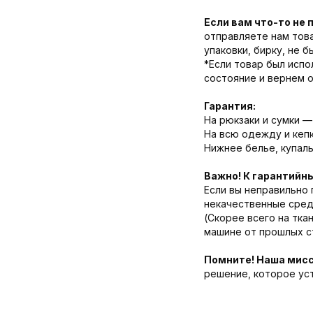
Если вам что-то не 
отправляете нам това
упаковки, бирку, не 
*Если товар был испо
состояние и вернем 
Гарантия:
На рюкзаки и сумки — 
На всю одежду и кепк
Нижнее белье, купаль
Важно! К гарантийн
Если вы неправильно 
некачественные средс
(Скорее всего на тка
машине от прошлых ст
Помните! Наша мисс
решение, которое ус