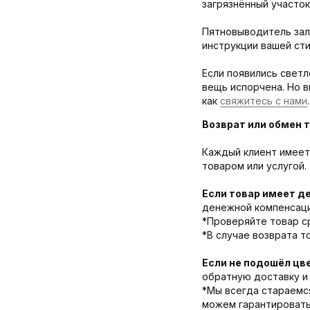
загрязнённый участок
Пятновыводитель зал
инструкции вашей ст
Если появились светл
вещь испорчена. Но 
как
свяжитесь с нами
.
Возврат или обмен т
Каждый клиент имеет 
товаром или услугой.
Если товар имеет д
денежной компенсации
*Проверяйте товар ср
*В случае возврата т
Если не подошёл цв
обратную доставку и 
*Мы всегда стараемс
можем гарантировать