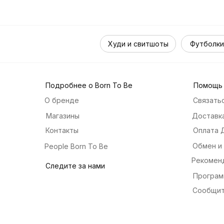
Худи и свитшоты
Футболки
Подробнее о Born To Be
Помощь
О бренде
Связатьс
Магазины
Доставка
Контакты
Оплата 
Обмен и
People Born To Be
Рекомен
Следите за нами
Програм
Сообщит