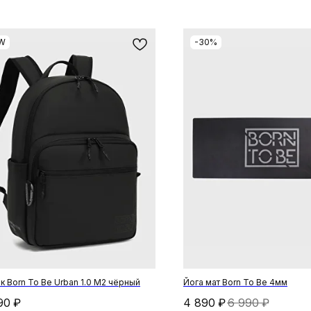
W
-30%
к Born To Be Urban 1.0 М2 чёрный
Йога мат Born To Be 4мм
90
₽
4 890
₽
6 990
₽