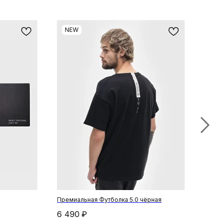
NEW
N
Премиальная Футболка 5.0 чёрная
Кепк
6 490
₽
3 9