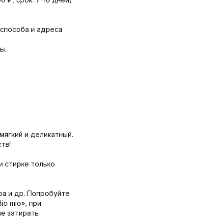
 способа и адреса
ы.
мягкий и деликатный.
тв!
и стирке только
ра и др. Попробуйте
o mio», при
не затирать