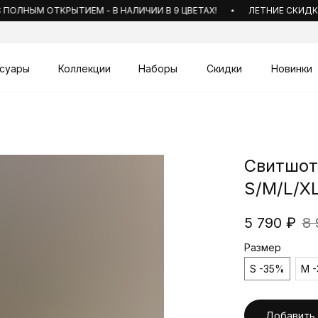
ЛНЫМ ОТКРЫТИЕМ - В НАЛИЧИИ В 9 ЦВЕТАХ!
ЛЕТНИЕ СКИДКИ Д
суары
Коллекции
Наборы
Скидки
Новинки
Свитшот
S/M/L/X
5 790
₽
8 
Размер
S -35%
M 
Добавить 