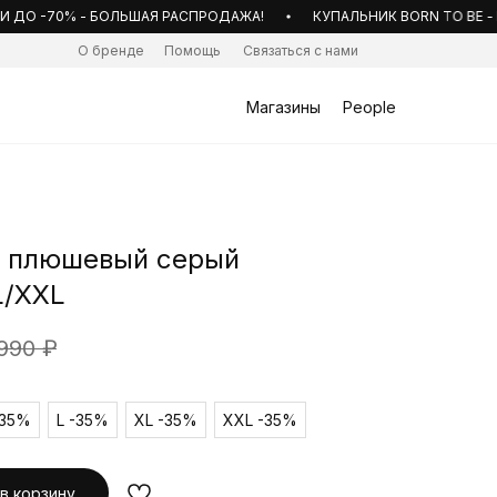
О -70% - БОЛЬШАЯ РАСПРОДАЖА!
КУПАЛЬНИК BORN TO BE - НО
О бренде
Помощь
Связаться с нами
Магазины
People
 плюшевый серый
L/XXL
990
₽
-35%
L -35%
XL -35%
XXL -35%
в корзину