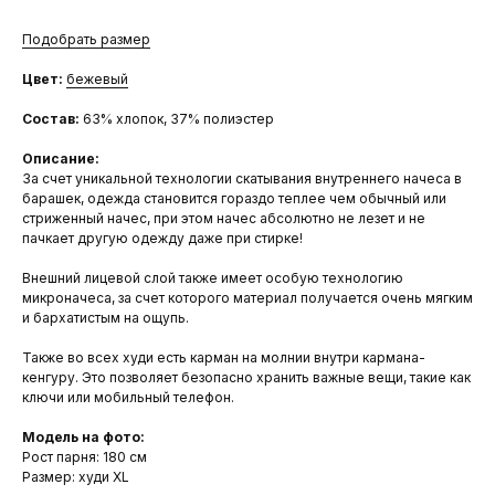
Подобрать размер
Цвет:
бежевый
Состав:
63% хлопок, 37% полиэстер
Описание:
За счет уникальной технологии скатывания внутреннего начеса в
барашек, одежда становится гораздо теплее чем обычный или
стриженный начес, при этом начес абсолютно не лезет и не
пачкает другую одежду даже при стирке!
Внешний лицевой слой также имеет особую технологию
микроначеса, за счет которого материал получается очень мягким
и бархатистым на ощупь.
Также во всех худи есть карман на молнии внутри кармана-
кенгуру. Это позволяет безопасно хранить важные вещи, такие как
ключи или мобильный телефон.
Модель на фото:
Рост парня: 180 см
Размер: худи XL