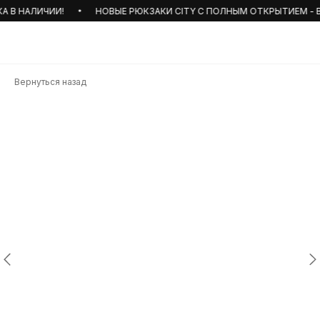
 В НАЛИЧИИ!
НОВЫЕ РЮКЗАКИ CITY С ПОЛНЫМ ОТКРЫТИЕМ - В Н
Вернуться назад