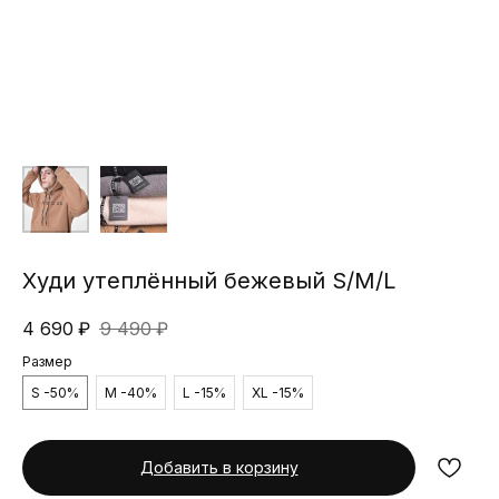
Худи утеплённый бежевый S/M/L
4 690
₽
9 490
₽
Размер
S -50%
M -40%
L -15%
XL -15%
Добавить в корзину