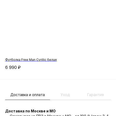
Футболка Free Man Cyrillic белая
Сум
6 990
₽
7 
Доставка и оплата
Уход
Гарантия
Доставка по Москве и МО