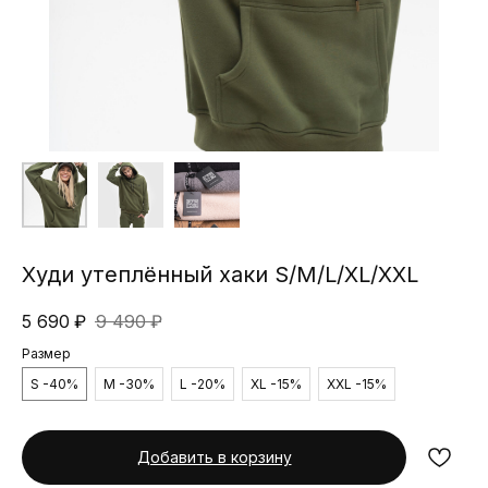
Худи утеплённый хаки S/M/L/XL/XXL
5 690
₽
9 490
₽
Размер
S -40%
M -30%
L -20%
XL -15%
XXL -15%
Добавить в корзину