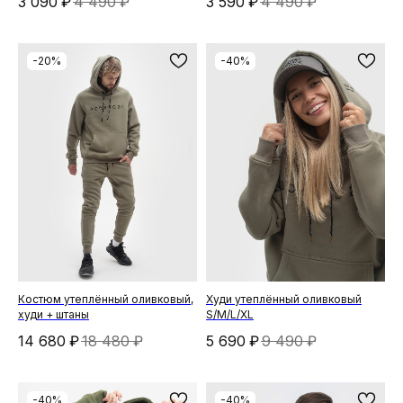
3 090
₽
4 490
₽
3 590
₽
4 490
₽
-20%
-40%
Костюм утеплённый оливковый,
Худи утеплённый оливковый
худи + штаны
S/M/L/XL
14 680
₽
18 480
₽
5 690
₽
9 490
₽
-40%
-40%