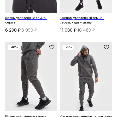
Штаны утеплённые тёмно-
Костюм утеплённый тёмно-
серые
серый, худи + штаны
6 290
₽
8 990
₽
11 980
₽
18 480
₽
-40%
-25%
Штаны утеплённые серые
Костюм утеплённый серый, худи