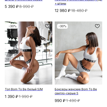
+ штаны
5 390
₽
8 990
₽
12 980
₽
18 480
₽
-30%
-30%
Топ Born To Be белый S/M
Боксеры женские Born To Be
светло-серые S
1 390
₽
1 990
₽
990
₽
1 490
₽