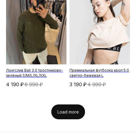
Лонгслив Bali 3.0 тростниково-
Премиальная футболка кроп 5.0
зелёный S/M/L/XL/XXL
светло-бежевая L
4 190
₽
6 990
₽
3 190
₽
4 990
₽
Load more