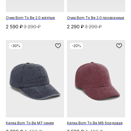
Очки Born To Be 2.0 жёлтые
Очки Born To Be 2.0 прозрачные
2 590
₽
3 290
₽
2 290
₽
3 290
₽
-30%
-20%
Кепка Born To Be М7 синяя
Кепка Born To Be М6 бордовая