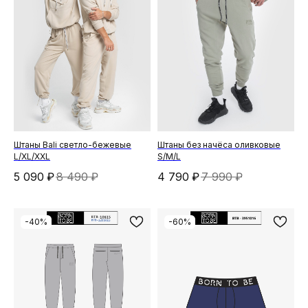
Штаны Bali светло-бежевые
Штаны без начёса оливковые
L/XL/XXL
S/M/L
5 090
₽
8 490
₽
4 790
₽
7 990
₽
-40%
-60%