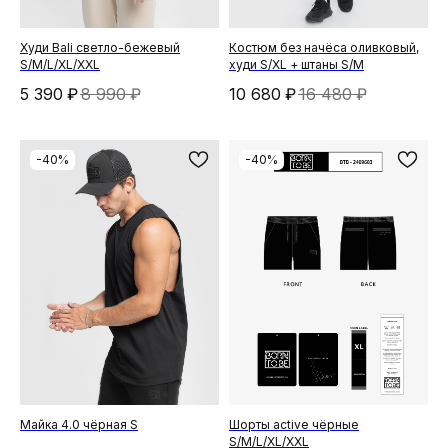
Худи Bali светло-бежевый
Костюм без начёса оливковый,
S/M/L/XL/XXL
худи S/XL + штаны S/M
5 390
₽
8 990
₽
10 680
₽
16 480
₽
-40%
-40%
Майка 4.0 чёрная S
Шорты active чёрные
S/M/L/XL/XXL