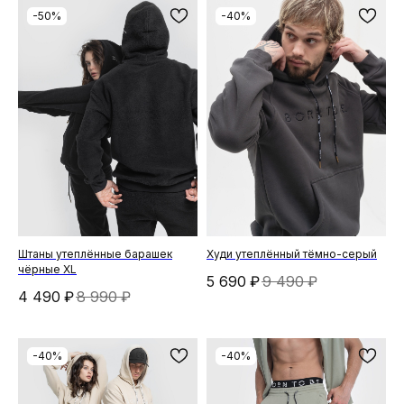
-50%
-40%
Штаны утеплённые барашек
Худи утеплённый тёмно-серый
чёрные XL
5 690
₽
9 490
₽
4 490
₽
8 990
₽
-40%
-40%