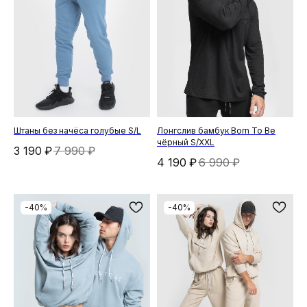
Штаны без начёса голубые S/L
Лонгслив бамбук Born To Be
чёрный S/XXL
3 190
₽
7 990
₽
4 190
₽
6 990
₽
-40%
-40%