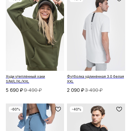
Худи утеплённый хаки
Футболка удлинённая 3.0 белая
S/M/L/XL/XXL
XXL
5 690
₽
9 490
₽
2 090
₽
3 490
₽
-60%
-40%