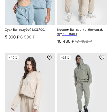
Худи Bali голубой L/XL/XXL
Костюм Bali светло-бежевый,
худи + штаны
5 390
₽
8 990
₽
10 480
₽
17 480
₽
-40%
-35%