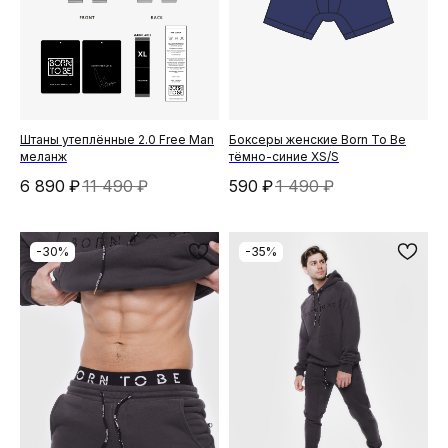
Штаны утеплённые 2.0 Free Man
Боксеры женские Born To Be
меланж
тёмно-синие XS/S
6 890
₽
11 490
₽
590
₽
1 490
₽
-30%
-35%