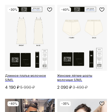
-30%
-40%
Длинное платье молочное
Женские лёгкие шорты
S/M/L
молочные S/M/L
4 190
₽
5 990
₽
2 090
₽
3 490
₽
-40%
-35%