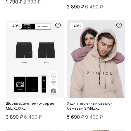
1 790
₽
2 990
₽
3 890
₽
6 490
₽
-40%
-40%
Шорты active тёмно-серые
Худи утеплённый светло-
M/L/XL/XXL
бежевый S/M/L/XL
3 890
₽
6 490
₽
5 690
₽
9 490
₽