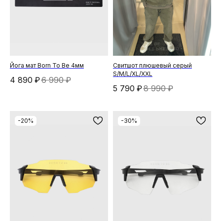
Йога мат Born To Be 4мм
Свитшот плюшевый серый
S/M/L/XL/XXL
4 890
₽
6 990
₽
5 790
₽
8 990
₽
-20%
-30%