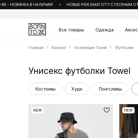
 - НОВИНКА В НАЛИЧИИ!
НОВЫЕ РЮКЗАКИ CITY С ПОЛНЫМ ОТКРЫ
Все товары
Одежда
Аксес
Главная
/
Каталог
/
Коллекция Towel
/
Футболки
Унисекс футболки Towel
Костюмы
Худи
Лонгсливы
NEW
NEW